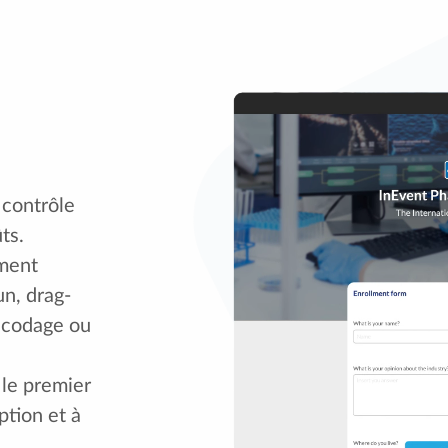
 contrôle
ts.
ement
n, drag-
 codage ou
le premier
ption et à