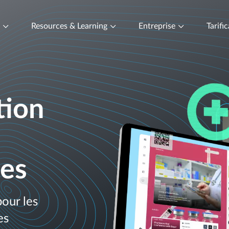
t
Resources & Learning
Entreprise
Tarifi
tion
es
our les
es