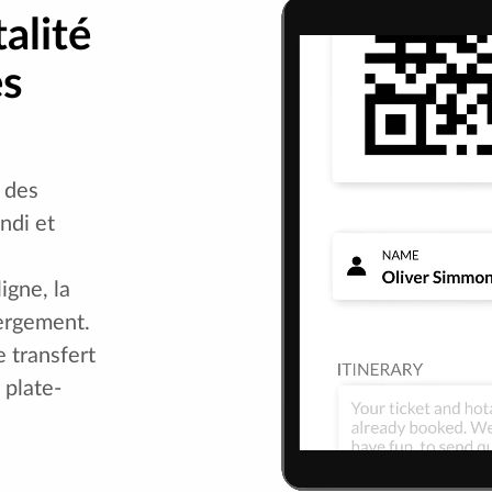
alité
es
 des
ndi et
igne, la
bergement.
e transfert
 plate-