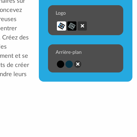
aires sur
 concevez
Logo
reuses
 entrer
t. Créez des
les
Arrière-plan
ement et se
ts de créer
indre leurs